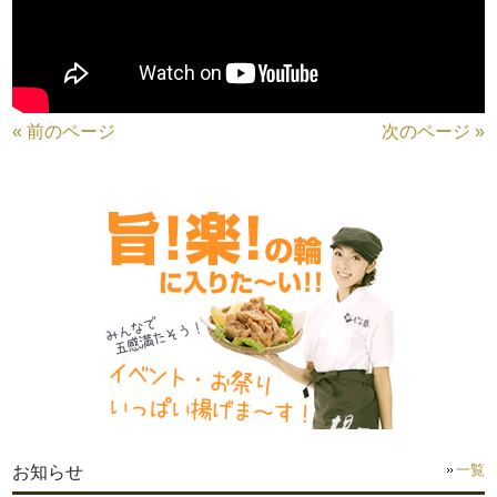
« 前のページ
次のページ »
一覧
お知らせ