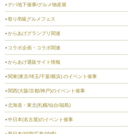
デパ地下催事/グルメ物産展
祭り/B級グルメフェス
からあげグランプリ関連
コラボ企画・コラボ関連
からあげ通販サイト情報
関東(東京/埼玉/千葉/横浜) のイベント催事
関西(大阪/京都/神戸)のイベント催事
北海道・東北(札幌/仙台/福島)
中日本(名古屋)のイベント催事
西日本(福岡/広島/沖縄)