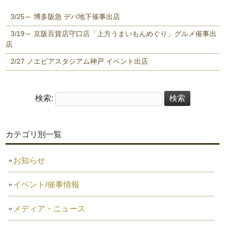
3/25～ 博多阪急 デパ地下催事出店
3/19～ 京阪百貨店守口店「上方うまいもんめぐり」グルメ催事出
店
2/27 ノエビアスタジアム神戸 イベント出店
検索:
カテゴリ別一覧
お知らせ
イベント/催事情報
メディア・ニュース