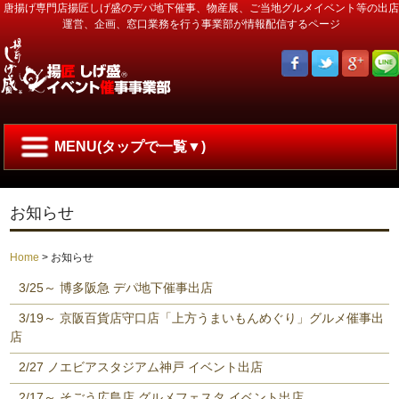
唐揚げ専門店揚匠しげ盛のデパ地下催事、物産展、ご当地グルメイベント等の出店
運営、企画、窓口業務を行う事業部が情報配信するページ
MENU(タップで一覧▼)
お知らせ
Home
>
お知らせ
3/25～ 博多阪急 デパ地下催事出店
3/19～ 京阪百貨店守口店「上方うまいもんめぐり」グルメ催事出
店
2/27 ノエビアスタジアム神戸 イベント出店
2/17～ そごう広島店 グルメフェスタ イベント出店