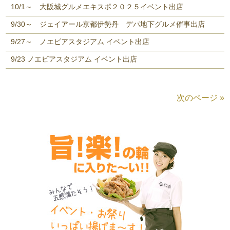
10/1～ 大阪城グルメエキスポ２０２５イベント出店
9/30～ ジェイアール京都伊勢丹 デパ地下グルメ催事出店
9/27～ ノエビアスタジアム イベント出店
9/23 ノエビアスタジアム イベント出店
次のページ »