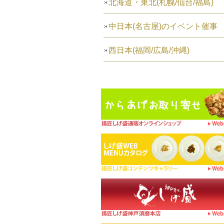
北海道・東北(札幌/仙台/福島)
中日本(名古屋)のイベント催事
西日本(福岡/広島/沖縄)