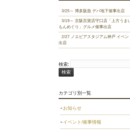
3/25～ 博多阪急 デパ地下催事出店
3/19～ 京阪百貨店守口店「上方うま
もんめぐり」グルメ催事出店
2/27 ノエビアスタジアム神戸 イベン
出店
検索:
カテゴリ別一覧
お知らせ
イベント/催事情報