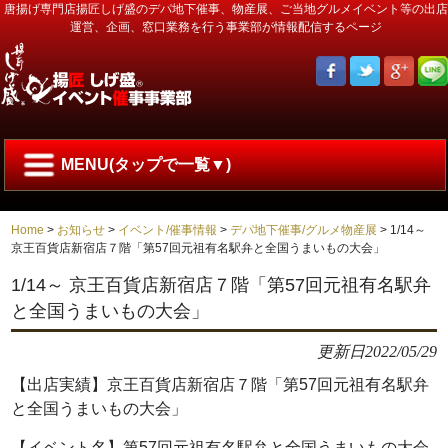
唐揚げ専門店揚匠しげ盛のデパ地下催事、物産展、ご当地グルメイベント等の出店
運営、企画、窓口業務を行う事業部が情報配信するページ
MENU(タップで一覧▼)
Home
>
お知らせ
>
イベント/催事情報
>
デパ地下催事/グルメ物産展
>
1/14～
京王百貨店新宿店７階「第57回元祖有名駅弁と全国うまいもの大会」
1/14～ 京王百貨店新宿店７階「第57回元祖有名駅弁
と全国うまいもの大会」
更新日
2022/05/29
【出店実績】京王百貨店新宿店７階「第57回元祖有名駅弁
と全国うまいもの大会」
【イベント名】第57回元祖有名駅弁と全国うまいもの大会