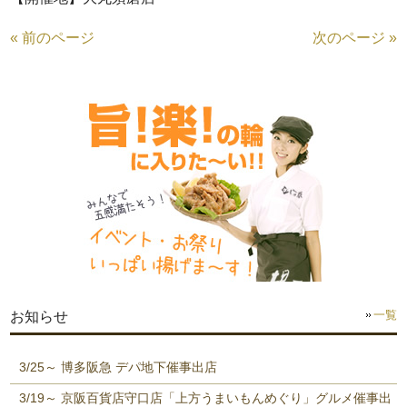
« 前のページ
次のページ »
一覧
お知らせ
3/25～ 博多阪急 デパ地下催事出店
3/19～ 京阪百貨店守口店「上方うまいもんめぐり」グルメ催事出