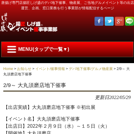
唐揚げ専門店揚匠しげ盛のデパ地下催事、物産展、ご当地グルメイベント等の出店
運営、企画、窓口業務を行う事業部が情報配信するページ
MENU(タップで一覧▼)
Home
>
お知らせ
>
イベント/催事情報
>
デパ地下催事/グルメ物産展
>
2/9～ 大
丸須磨店地下催事
2/9～ 大丸須磨店地下催事
更新日
2022/05/29
【出店実績】大丸須磨店地下催事 ※初出展
【イベント名】大丸須磨店地下催事
【出店日】2022年２月９日（水）～１５日（火）
【開催地】大丸須磨店