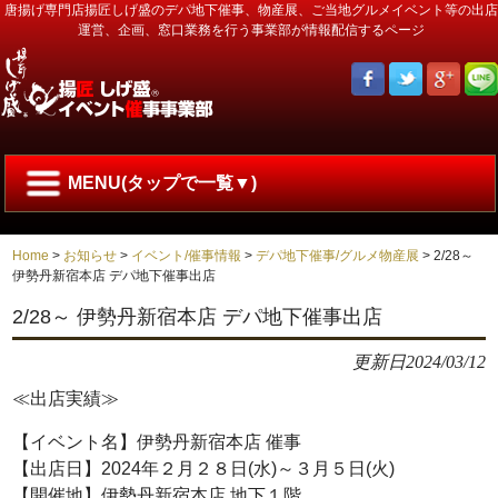
唐揚げ専門店揚匠しげ盛のデパ地下催事、物産展、ご当地グルメイベント等の出店
運営、企画、窓口業務を行う事業部が情報配信するページ
MENU(タップで一覧▼)
Home
>
お知らせ
>
イベント/催事情報
>
デパ地下催事/グルメ物産展
>
2/28～
伊勢丹新宿本店 デパ地下催事出店
2/28～ 伊勢丹新宿本店 デパ地下催事出店
更新日
2024/03/12
≪出店実績≫
【イベント名】伊勢丹新宿本店 催事
【出店日】2024年２月２８日(水)～３月５日(火)
【開催地】伊勢丹新宿本店 地下１階