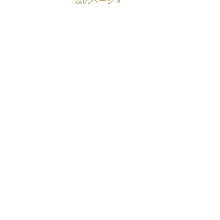
次のページ »