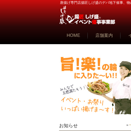
唐揚げ専門店揚匠しげ盛のデパ地下催事、物
HOME
店舗案内
お知らせ