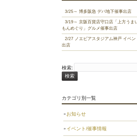
3/25～ 博多阪急 デパ地下催事出店
3/19～ 京阪百貨店守口店「上方うま
もんめぐり」グルメ催事出店
2/27 ノエビアスタジアム神戸 イベン
出店
検索:
カテゴリ別一覧
お知らせ
イベント/催事情報