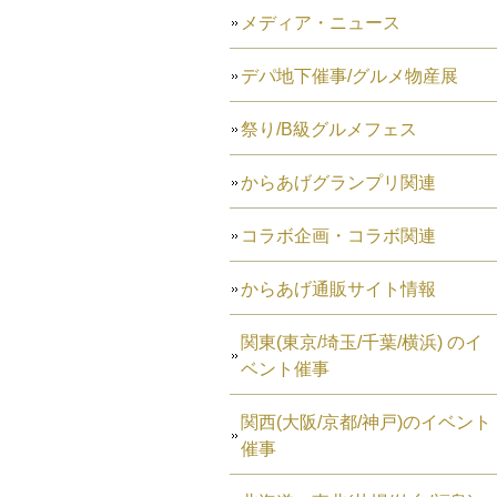
メディア・ニュース
デパ地下催事/グルメ物産展
祭り/B級グルメフェス
からあげグランプリ関連
コラボ企画・コラボ関連
からあげ通販サイト情報
関東(東京/埼玉/千葉/横浜) のイ
ベント催事
関西(大阪/京都/神戸)のイベント
催事