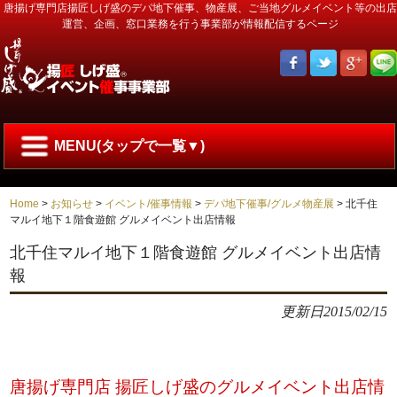
唐揚げ専門店揚匠しげ盛のデパ地下催事、物産展、ご当地グルメイベント等の出店
運営、企画、窓口業務を行う事業部が情報配信するページ
MENU(タップで一覧▼)
Home
>
お知らせ
>
イベント/催事情報
>
デパ地下催事/グルメ物産展
>
北千住
マルイ地下１階食遊館 グルメイベント出店情報
北千住マルイ地下１階食遊館 グルメイベント出店情
報
更新日
2015/02/15
唐揚げ専門店 揚匠しげ盛のグルメイベント出店情